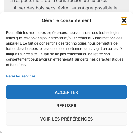
à respecter lors de la construction de celui-ci.
Utiliser des bois secs, éviter autant que possible le
contact direct entre le bois et le sol
, s'assurer de
Gérer le consentement
l'étanchéité des façades et toitures ou encore
prévoir des aérations en sous-sol limitent les risques
Pour offrir les meilleures expériences, nous utilisons des technologies
majeurs d'apparition de champignons lignivores.
telles que les cookies pour stocker et/ou accéder aux informations des
appareils. Le fait de consentir à ces technologies nous permettra de
traiter des données telles que le comportement de navigation ou les ID
uniques sur ce site. Le fait de ne pas consentir ou de retirer son
consentement peut avoir un effet négatif sur certaines caractéristiques
et fonctions.
Je demande le descriptif des
risques pour ma ville
Gérer les services
ACCEPTER
REFUSER
Le risque Radon
VOIR LES PRÉFÉRENCES
La commune de Brûlain se trouve dans une zone
de
concentration de radon de 1
, ce qui est