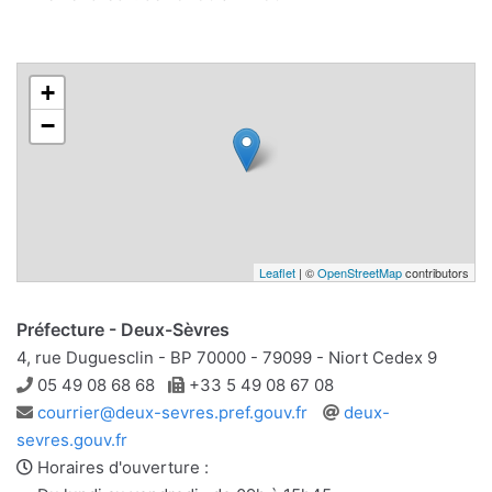
+
−
Leaflet
| ©
OpenStreetMap
contributors
Préfecture - Deux-Sèvres
4, rue Duguesclin - BP 70000 - 79099 - Niort Cedex 9
Téléphone
Télécopie
05 49 08 68 68
+33 5 49 08 67 08
Adresse
Site
courrier@deux-sevres.pref.gouv.fr
deux-
e-
web
sevres.gouv.fr
mail
Horaires d'ouverture :