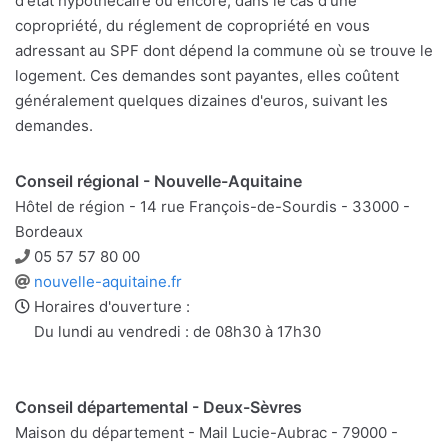
d'état hypothécaire ou encore, dans le cas d'une
copropriété, du réglement de copropriété en vous
adressant au SPF dont dépend la commune où se trouve le
logement. Ces demandes sont payantes, elles coûtent
généralement quelques dizaines d'euros, suivant les
demandes.
Conseil régional - Nouvelle-Aquitaine
Hôtel de région - 14 rue François-de-Sourdis - 33000 -
Bordeaux
Téléphone
05 57 57 80 00
Site
nouvelle-aquitaine.fr
web
Horaires d'ouverture :
Du lundi au vendredi : de 08h30 à 17h30
Conseil départemental - Deux-Sèvres
Maison du département - Mail Lucie-Aubrac - 79000 -