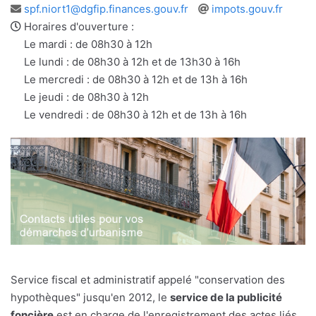
Adresse
Site
spf.niort1@dgfip.finances.gouv.fr
impots.gouv.fr
e-
web
Horaires d'ouverture :
mail
Le mardi : de 08h30 à 12h
Le lundi : de 08h30 à 12h et de 13h30 à 16h
Le mercredi : de 08h30 à 12h et de 13h à 16h
Le jeudi : de 08h30 à 12h
Le vendredi : de 08h30 à 12h et de 13h à 16h
Service fiscal et administratif appelé "conservation des
hypothèques" jusqu'en 2012, le
service de la publicité
foncière
est en charge de l'enregistrement des actes liés