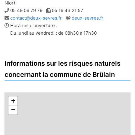
Niort
Téléphone
Télécopie
05 49 06 79 79
05 16 43 21 57
Adresse
Site
contact@deux-sevres.fr
deux-sevres.fr
e-
web
Horaires d'ouverture :
mail
Du lundi au vendredi : de 08h30 à 17h30
Informations sur les risques naturels
concernant la commune de Brûlain
+
−