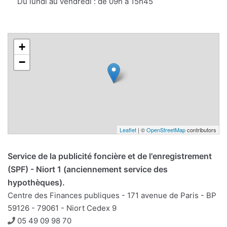
Du lundi au vendredi : de 09h à 15h45
+
−
Leaflet
| ©
OpenStreetMap
contributors
Service de la publicité foncière et de l'enregistrement
(SPF) - Niort 1 (anciennement service des
hypothèques).
Centre des Finances publiques - 171 avenue de Paris - BP
59126 - 79061 - Niort Cedex 9
Téléphone
05 49 09 98 70