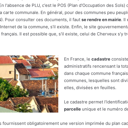
En l'absence de PLU, c'est le POS (Plan d'Occupation des Sols) q
r à la carte communale. En général, pour des communes peu peupl
(N). Pour consulter ces documents, il faut
se rendre en mairie
. I
nternet de la commune, s'il existe. Enfin, le site gouvernement
français. Il est possible que, s'il existe, celui de Cherveux s'y t
En France, le
cadastre
consiste
administratifs rencensant la tot
dans chaque commune française.
communes, lesquelles sont divis
elles, divisées en feuilles.
Le cadastre permet l'identificat
parcelle
unique et le numéro de 
res fournissent obligatoirement une version imprimée du plan cad