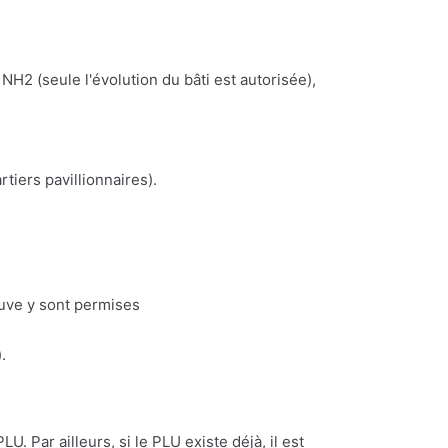
NH2 (seule l'évolution du bâti est autorisée),
iers pavillionnaires).
euve y sont permises
.
U. Par ailleurs, si le PLU existe déjà, il est