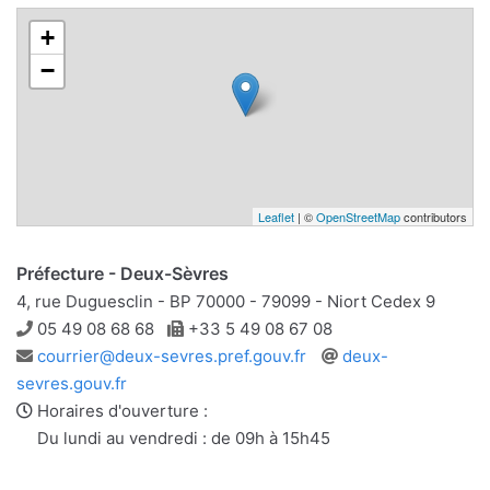
+
−
Leaflet
| ©
OpenStreetMap
contributors
Préfecture - Deux-Sèvres
4, rue Duguesclin - BP 70000 - 79099 - Niort Cedex 9
Téléphone
Télécopie
05 49 08 68 68
+33 5 49 08 67 08
Adresse
Site
courrier@deux-sevres.pref.gouv.fr
deux-
e-
web
sevres.gouv.fr
mail
Horaires d'ouverture :
Du lundi au vendredi : de 09h à 15h45