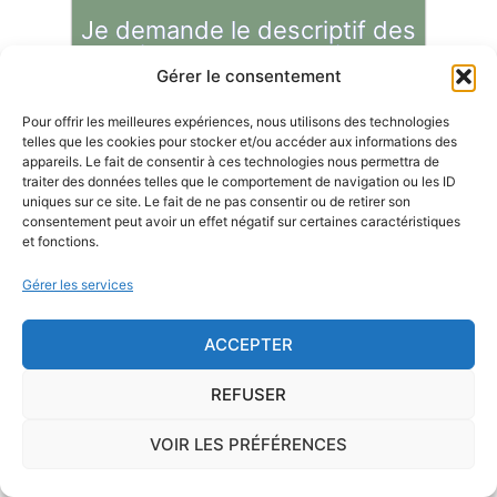
Je demande le descriptif des
risques pour ma ville
Gérer le consentement
Pour offrir les meilleures expériences, nous utilisons des technologies
telles que les cookies pour stocker et/ou accéder aux informations des
appareils. Le fait de consentir à ces technologies nous permettra de
traiter des données telles que le comportement de navigation ou les ID
Le risque Radon
uniques sur ce site. Le fait de ne pas consentir ou de retirer son
consentement peut avoir un effet négatif sur certaines caractéristiques
La commune de Fosses se trouve dans une zone
et fonctions.
de
concentration de radon de 1
, ce qui est
Gérer les services
considéré comme
faible
.
ACCEPTER
Il existe également, dans certaines communes françaises,
une
concentration en radon qui peut être importante
. Le
REFUSER
radon est un gaz radioactif issu de la désintégration du
radium et de l'uranium, deux éléments qui se trouvent
VOIR LES PRÉFÉRENCES
dans le sol et les roches. L'Institut de Radioprotection et de
Sûreté Nucléaire, à la demande de l'Autorité de Sûreté