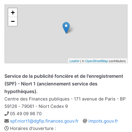
+
−
Leaflet
| ©
OpenStreetMap
contributors
Service de la publicité foncière et de l'enregistrement
(SPF) - Niort 1 (anciennement service des
hypothèques).
Centre des Finances publiques - 171 avenue de Paris - BP
59126 - 79061 - Niort Cedex 9
Téléphone
05 49 09 98 70
Adresse
Site
spf.niort1@dgfip.finances.gouv.fr
impots.gouv.fr
e-
web
Horaires d'ouverture :