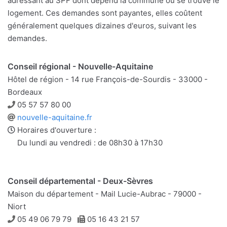
adressant au SPF dont dépend la commune où se trouve le
logement. Ces demandes sont payantes, elles coûtent
généralement quelques dizaines d'euros, suivant les
demandes.
Conseil régional - Nouvelle-Aquitaine
Hôtel de région - 14 rue François-de-Sourdis - 33000 -
Bordeaux
Téléphone
05 57 57 80 00
Site
nouvelle-aquitaine.fr
web
Horaires d'ouverture :
Du lundi au vendredi : de 08h30 à 17h30
Conseil départemental - Deux-Sèvres
Maison du département - Mail Lucie-Aubrac - 79000 -
Niort
Téléphone
Télécopie
05 49 06 79 79
05 16 43 21 57