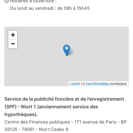
mail
Horaires d'ouverture :
Du lundi au vendredi : de 09h à 15h45
+
−
Leaflet
| ©
OpenStreetMap
contributors
Service de la publicité foncière et de l'enregistrement
(SPF) - Niort 1 (anciennement service des
hypothèques).
Centre des Finances publiques - 171 avenue de Paris - BP
59126 - 79061 - Niort Cedex 9