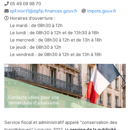
Téléphone
05 49 09 98 70
Adresse
Site
spf.niort1@dgfip.finances.gouv.fr
impots.gouv.fr
e-
web
Horaires d'ouverture :
mail
Le mardi : de 08h30 à 12h
Le lundi : de 08h30 à 12h et de 13h30 à 16h
Le mercredi : de 08h30 à 12h et de 13h à 16h
Le jeudi : de 08h30 à 12h
Le vendredi : de 08h30 à 12h et de 13h à 16h
Service fiscal et administratif appelé "conservation des
hypothèques" jusqu'en 2012, le
service de la publicité