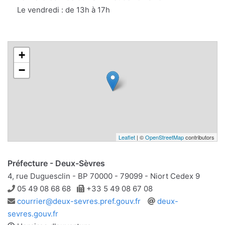
Le vendredi : de 13h à 17h
+
−
Leaflet
| ©
OpenStreetMap
contributors
Préfecture - Deux-Sèvres
4, rue Duguesclin - BP 70000 - 79099 - Niort Cedex 9
Téléphone
Télécopie
05 49 08 68 68
+33 5 49 08 67 08
Adresse
Site
courrier@deux-sevres.pref.gouv.fr
deux-
e-
web
sevres.gouv.fr