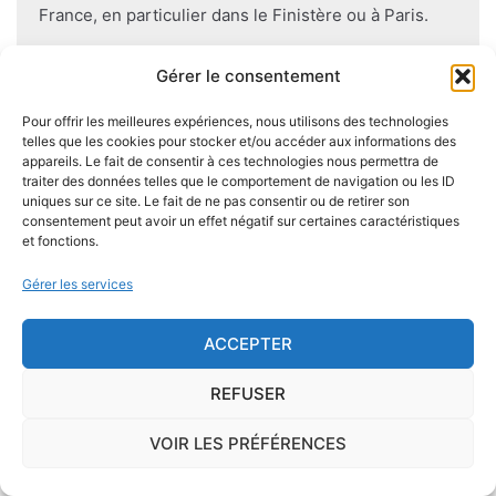
France, en particulier dans le Finistère ou à Paris.
Pour éviter l'apparition et la prolifération de mérule
Gérer le consentement
dans un logement contenant du bois, des règles sont
Pour offrir les meilleures expériences, nous utilisons des technologies
à respecter lors de la construction de celui-ci.
telles que les cookies pour stocker et/ou accéder aux informations des
Utiliser des bois secs, éviter autant que possible le
appareils. Le fait de consentir à ces technologies nous permettra de
contact direct entre le bois et le sol
, s'assurer de
traiter des données telles que le comportement de navigation ou les ID
uniques sur ce site. Le fait de ne pas consentir ou de retirer son
l'étanchéité des façades et toitures ou encore
consentement peut avoir un effet négatif sur certaines caractéristiques
prévoir des aérations en sous-sol limitent les risques
et fonctions.
majeurs d'apparition de champignons lignivores.
Gérer les services
ACCEPTER
Je demande le descriptif des
REFUSER
risques pour ma ville
VOIR LES PRÉFÉRENCES