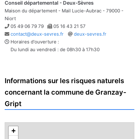
Conseil départemental - Deux-Sèvres
Maison du département - Mail Lucie-Aubrac - 79000 -
Niort
Téléphone
Télécopie
05 49 06 79 79
05 16 43 21 57
Adresse
Site
contact@deux-sevres.fr
deux-sevres.fr
e-
web
Horaires d'ouverture :
mail
Du lundi au vendredi : de 08h30 à 17h30
Informations sur les risques naturels
concernant la commune de Granzay-
Gript
+