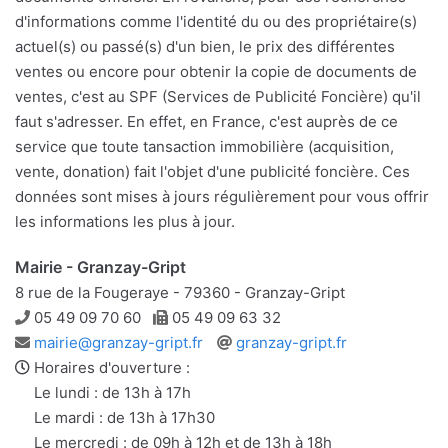
d'informations comme l'identité du ou des propriétaire(s)
actuel(s) ou passé(s) d'un bien, le prix des différentes
ventes ou encore pour obtenir la copie de documents de
ventes, c'est au SPF (Services de Publicité Foncière) qu'il
faut s'adresser. En effet, en France, c'est auprès de ce
service que toute tansaction immobilière (acquisition,
vente, donation) fait l'objet d'une publicité foncière. Ces
données sont mises à jours régulièrement pour vous offrir
les informations les plus à jour.
Mairie - Granzay-Gript
8 rue de la Fougeraye - 79360 - Granzay-Gript
Téléphone
Télécopie
05 49 09 70 60
05 49 09 63 32
Adresse
Site
mairie@granzay-gript.fr
granzay-gript.fr
e-
web
Horaires d'ouverture :
mail
Le lundi : de 13h à 17h
Le mardi : de 13h à 17h30
Le mercredi : de 09h à 12h et de 13h à 18h