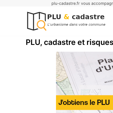
plu-cadastre.fr vous accompagne
Aller
au
contenu
PLU, cadastre et risques