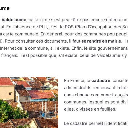
aume
e
Valdelaume
, celle-ci ne s'est peut-être pas encore dotée d'une 
al. En l'absence de PLU, c'est le POS (Plan d'Occupation des Sol
r à la carte communale. En général, pour des communes peu peupl
(N). Pour consulter ces documents, il faut
se rendre en mairie
. I
nternet de la commune, s'il existe. Enfin, le site gouvernement
français. Il est possible que, s'il existe, celui de Valdelaume s'y
En France, le
cadastre
consiste
administratifs rencensant la tot
dans chaque commune française.
communes, lesquelles sont divis
elles, divisées en feuilles.
Le cadastre permet l'identificat