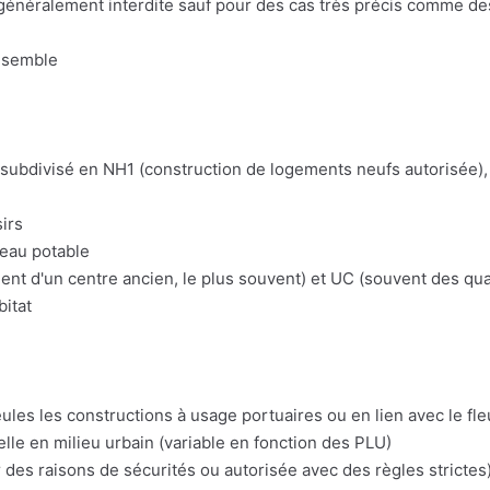
n généralement interdite sauf pour des cas très précis comme d
nsemble
t subdivisé en NH1 (construction de logements neufs autorisée), 
irs
'eau potable
t d'un centre ancien, le plus souvent) et UC (souvent des quart
bitat
eules les constructions à usage portuaires ou en lien avec le fl
lle en milieu urbain (variable en fonction des PLU)
 des raisons de sécurités ou autorisée avec des règles strictes)