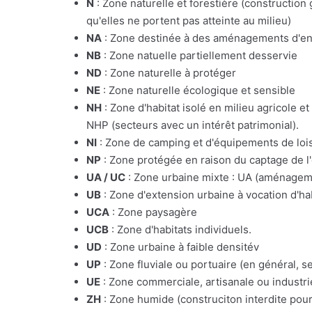
N
: Zone naturelle et forestière (constructio
qu'elles ne portent pas atteinte au milieu)
NA
: Zone destinée à des aménagements d'e
NB
: Zone natuelle partiellement desservie
ND
: Zone naturelle à protéger
NE
: Zone naturelle écologique et sensible
NH
: Zone d'habitat isolé en milieu agricole e
NHP (secteurs avec un intérêt patrimonial).
NI
: Zone de camping et d'équipements de lois
NP
: Zone protégée en raison du captage de l
UA / UC
: Zone urbaine mixte : UA (aménagemen
UB
: Zone d'extension urbaine à vocation d'ha
UCA
: Zone paysagère
UCB
: Zone d'habitats individuels.
UD
: Zone urbaine à faible densitév
UP
: Zone fluviale ou portuaire (en général, s
UE
: Zone commerciale, artisanale ou industrie
ZH
: Zone humide (construciton interdite pour