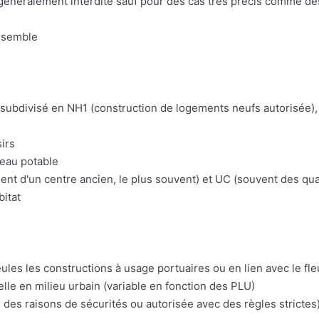
n généralement interdite sauf pour des cas très précis comme d
nsemble
t subdivisé en NH1 (construction de logements neufs autorisée), 
irs
'eau potable
t d'un centre ancien, le plus souvent) et UC (souvent des quart
bitat
eules les constructions à usage portuaires ou en lien avec le fl
lle en milieu urbain (variable en fonction des PLU)
 des raisons de sécurités ou autorisée avec des règles strictes)