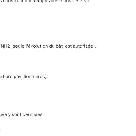
es constructions temporaires sous réserve
NH2 (seule l'évolution du bâti est autorisée),
iers pavillionnaires).
euve y sont permises
.