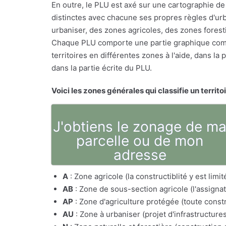
En outre, le PLU est axé sur une cartographie de 
distinctes avec chacune ses propres règles d'urb
urbaniser, des zones agricoles, des zones foresti
Chaque PLU comporte une partie graphique comp
territoires en différentes zones à l'aide, dans l
dans la partie écrite du PLU.
Voici les zones générales qui classifie un territo
J'obtiens le zonage de m
parcelle ou de mon
adresse
A
: Zone agricole (la constructiblité y est lim
AB
: Zone de sous-section agricole (l'assig
AP
: Zone d'agriculture protégée (toute constr
AU
: Zone à urbaniser (projet d'infrastructure