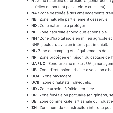
N
: Zone naturelle et forestière (constructio
qu'elles ne portent pas atteinte au milieu)
NA
: Zone destinée à des aménagements d'e
NB
: Zone natuelle partiellement desservie
ND
: Zone naturelle à protéger
NE
: Zone naturelle écologique et sensible
NH
: Zone d'habitat isolé en milieu agricole e
NHP (secteurs avec un intérêt patrimonial).
NI
: Zone de camping et d'équipements de lois
NP
: Zone protégée en raison du captage de l
UA / UC
: Zone urbaine mixte : UA (aménagemen
UB
: Zone d'extension urbaine à vocation d'ha
UCA
: Zone paysagère
UCB
: Zone d'habitats individuels.
UD
: Zone urbaine à faible densitév
UP
: Zone fluviale ou portuaire (en général, s
UE
: Zone commerciale, artisanale ou industrie
ZH
: Zone humide (construciton interdite pour