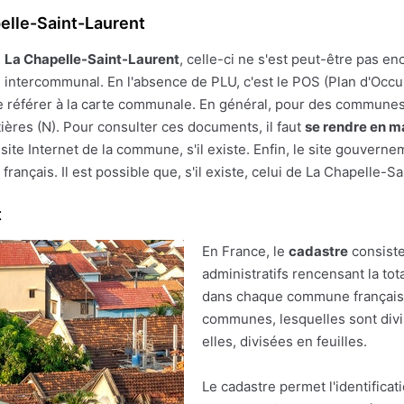
elle-Saint-Laurent
e
La Chapelle-Saint-Laurent
, celle-ci ne s'est peut-être pas en
PLU intercommunal. En l'absence de PLU, c'est le POS (Plan d'Occ
ut se référer à la carte communale. En général, pour des commune
tières (N). Pour consulter ces documents, il faut
se rendre en ma
te Internet de la commune, s'il existe. Enfin, le site gouvern
français. Il est possible que, s'il existe, celui de La Chapelle-S
t
En France, le
cadastre
consiste
administratifs rencensant la tot
dans chaque commune française.
communes, lesquelles sont divis
elles, divisées en feuilles.
Le cadastre permet l'identificat