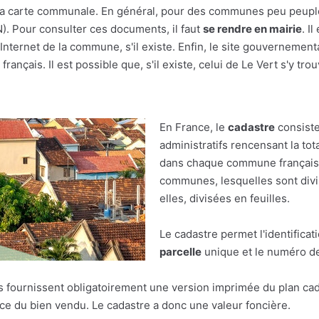
r à la carte communale. En général, pour des communes peu peupl
(N). Pour consulter ces documents, il faut
se rendre en mairie
. I
nternet de la commune, s'il existe. Enfin, le site gouvernement
rançais. Il est possible que, s'il existe, celui de Le Vert s'y trou
En France, le
cadastre
consiste
administratifs rencensant la tot
dans chaque commune française.
communes, lesquelles sont divis
elles, divisées en feuilles.
Le cadastre permet l'identificat
parcelle
unique et le numéro de 
res fournissent obligatoirement une version imprimée du plan cad
face du bien vendu. Le cadastre a donc une valeur foncière.