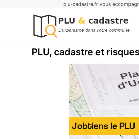
plu-cadastre.fr vous accompagne
Aller
au
contenu
PLU, cadastre et risques 