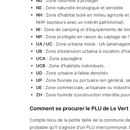
ND
: Zone naturelle à protéger
NE
: Zone naturelle écologique et sensible
NH
: Zone d'habitat isolé en milieu agricole e
NHP (secteurs avec un intérêt patrimonial).
NI
: Zone de camping et d'équipements de lois
NP
: Zone protégée en raison du captage de l
UA / UC
: Zone urbaine mixte : UA (aménagemen
UB
: Zone d'extension urbaine à vocation d'ha
UCA
: Zone paysagère
UCB
: Zone d'habitats individuels.
UD
: Zone urbaine à faible densitév
UP
: Zone fluviale ou portuaire (en général, s
UE
: Zone commerciale, artisanale ou industrie
ZH
: Zone humide (construciton interdite pour
Comment se procurer le PLU de Le Vert
Compte tenu de la petite taille de la commune d
probable qu'il s'agisse d'un PLU intercommunal. 