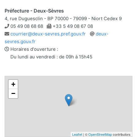
Préfecture - Deux-Sèvres
4, rue Duguesclin - BP 70000 - 79099 - Niort Cedex 9
Téléphone
Télécopie
05 49 08 68 68
+33 5 49 08 67 08
Adresse
Site
courrier@deux-sevres.pref.gouv.fr
deux-
e-
web
sevres.gouv.fr
mail
Horaires d'ouverture :
Du lundi au vendredi : de 09h à 15h45
+
−
Leaflet
| ©
OpenStreetMap
contributors