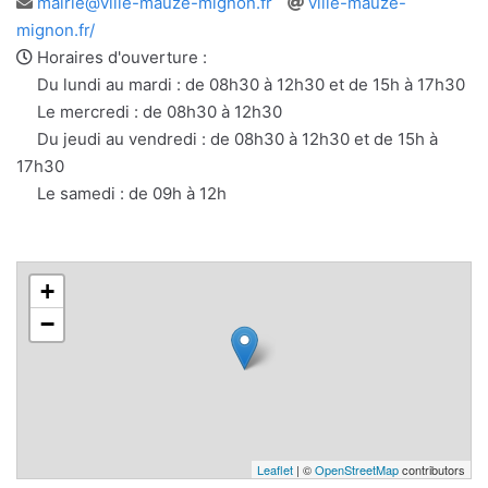
Adresse
Site
mairie@ville-mauze-mignon.fr
ville-mauze-
e-
web
mignon.fr/
mail
Horaires d'ouverture :
Du lundi au mardi : de 08h30 à 12h30 et de 15h à 17h30
Le mercredi : de 08h30 à 12h30
Du jeudi au vendredi : de 08h30 à 12h30 et de 15h à
17h30
Le samedi : de 09h à 12h
+
−
Leaflet
| ©
OpenStreetMap
contributors