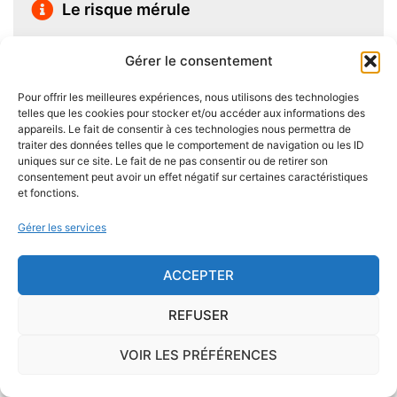
Le risque mérule
Le diagnostic concernant la mérule, champignon
Gérer le consentement
lignivore n'est pas obligatoire pour la vente d'un bien
immobilier hormis dans 20 communes du Finistère
Pour offrir les meilleures expériences, nous utilisons des technologies
.Cependant, il est préférable d'être particulièrement
telles que les cookies pour stocker et/ou accéder aux informations des
appareils. Le fait de consentir à ces technologies nous permettra de
vigilant car des chantiers de champignons lignivores
traiter des données telles que le comportement de navigation ou les ID
existent dans de nombreuses communes partout en
uniques sur ce site. Le fait de ne pas consentir ou de retirer son
France, en particulier dans le Finistère ou à Paris.
consentement peut avoir un effet négatif sur certaines caractéristiques
et fonctions.
Pour éviter l'apparition et la prolifération de mérule
Gérer les services
dans un logement contenant du bois, des règles sont
à respecter lors de la construction de celui-ci.
ACCEPTER
Utiliser des bois secs, éviter autant que possible le
contact direct entre le bois et le sol
, s'assurer de
REFUSER
l'étanchéité des façades et toitures ou encore
VOIR LES PRÉFÉRENCES
prévoir des aérations en sous-sol limitent les risques
majeurs d'apparition de champignons lignivores.