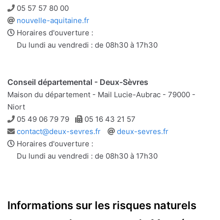
Téléphone
05 57 57 80 00
Site
nouvelle-aquitaine.fr
web
Horaires d'ouverture :
Du lundi au vendredi : de 08h30 à 17h30
Conseil départemental - Deux-Sèvres
Maison du département - Mail Lucie-Aubrac - 79000 -
Niort
Téléphone
Télécopie
05 49 06 79 79
05 16 43 21 57
Adresse
Site
contact@deux-sevres.fr
deux-sevres.fr
e-
web
Horaires d'ouverture :
mail
Du lundi au vendredi : de 08h30 à 17h30
Informations sur les risques naturels